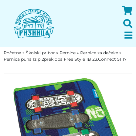
Početna
»
Školski pribor
»
Pernice
»
Pernice za dečake
»
Pernica puna 1zip 2preklopa Free Style 1B 23.Connect 51117