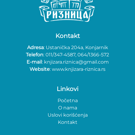
Kontakt
Adresa
: Ustanička 204a, Konjarnik
Telefon
: 011/347-4587, 064/1366-572
E-mail
: knjizara.riznica@gmail.com
Website
: www.knjizara-riznica.rs
Linkovi
Početna
O nama
Uslovi korišćenja
Kontakt