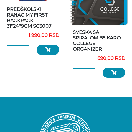
PREDŠKOLSKI
RANAC MY FIRST
BACKPACK
31*24*9CM SC3007
SVESKA SA
1.990,00 RSD
SPIRALOM B5 KARO
COLLEGE
ORGANIZER
690,00 RSD