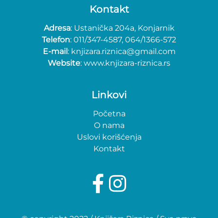
Kontakt
Adresa
: Ustanička 204a, Konjarnik
Telefon
: 011/347-4587, 064/1366-572
E-mail
: knjizara.riznica@gmail.com
Website
: www.knjizara-riznica.rs
Linkovi
Početna
O nama
Uslovi korišćenja
Kontakt