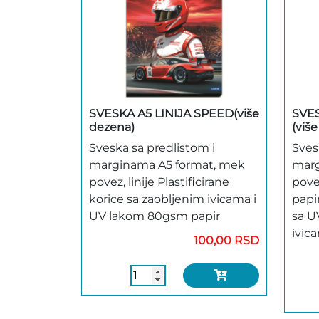
SVESKA A5 LINIJA SPEED(više
SVE
dezena)
(viš
Sveska sa predlistom i
Sves
marginama A5 format, mek
marg
povez, linije Plastificirane
pove
korice sa zaobljenim ivicama i
papir
UV lakom 80gsm papir
sa U
ivic
100,00 RSD