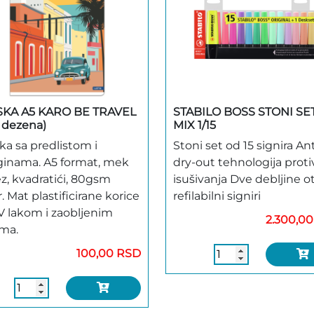
SKA A5 KARO BE TRAVEL
STABILO BOSS STONI SE
e dezena)
MIX 1/15
ka sa predlistom i
Stoni set od 15 signira Ant
inama. A5 format, mek
dry-out tehnologija proti
z, kvadratići, 80gsm
isušivanja Dve debljine ot
. Mat plastificirane korice
refilabilni signiri
V lakom i zaobljenim
2.300,0
ama.
100,00 RSD