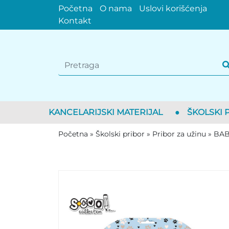
Početna
O nama
Uslovi korišćenja
Kontakt
KANCELARIJSKI MATERIJAL
●
ŠKOLSKI 
Početna
»
Školski pribor
»
Pribor za užinu
»
BAB