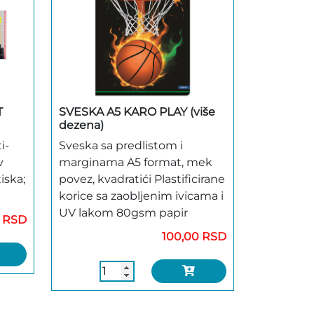
T
SVESKA A5 KARO PLAY (više
dezena)
i-
Sveska sa predlistom i
v
marginama A5 format, mek
iska;
povez, kvadratići Plastificirane
korice sa zaobljenim ivicama i
UV lakom 80gsm papir
0 RSD
100,00 RSD