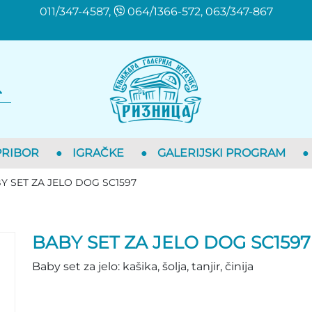
011/347-4587,
064/1366-572, 063/347-867
PRIBOR
●
IGRAČKE
●
GALERIJSKI PROGRAM
●
Y SET ZA JELO DOG SC1597
BABY SET ZA JELO DOG SC1597
Baby set za jelo: kašika, šolja, tanjir, činija