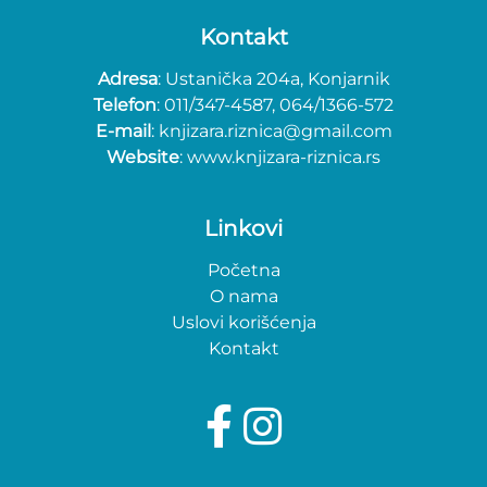
Kontakt
Adresa
: Ustanička 204a, Konjarnik
Telefon
: 011/347-4587, 064/1366-572
E-mail
: knjizara.riznica@gmail.com
Website
: www.knjizara-riznica.rs
Linkovi
Početna
O nama
Uslovi korišćenja
Kontakt