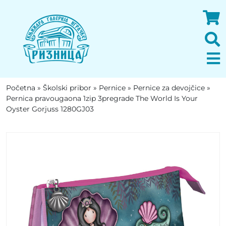
Početna
»
Školski pribor
»
Pernice
»
Pernice za devojčice
»
Pernica pravougaona 1zip 3pregrade The World Is Your
Oyster Gorjuss 1280GJ03