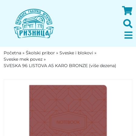
Početna
»
Školski pribor
»
Sveske i blokovi
»
Sveske mek povez
»
SVESKA 96 LISTOVA A5 KARO BRONZE (više dezena)