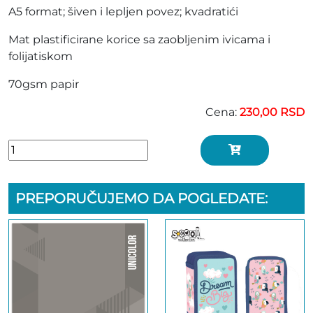
A5 format; šiven i lepljen povez; kvadratići
Mat plastificirane korice sa zaobljenim ivicama i
folijatiskom
70gsm papir
Cena:
230,00 RSD
PREPORUČUJEMO DA POGLEDATE: