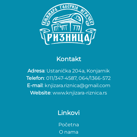
Kontakt
Adresa
: Ustanička 204a, Konjarnik
Telefon
: 011/347-4587, 064/1366-572
E-mail
: knjizara.riznica@gmail.com
Website
: www.knjizara-riznica.rs
Linkovi
Početna
O nama