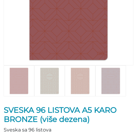
SVESKA 96 LISTOVA A5 KARO
BRONZE (više dezena)
Sveska sa 96 listova