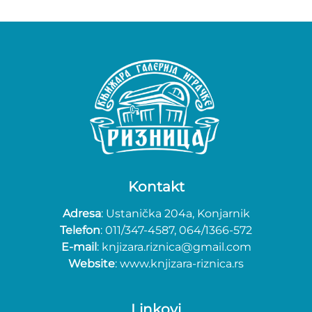
Kontakt
Adresa
: Ustanička 204a, Konjarnik
Telefon
: 011/347-4587, 064/1366-572
E-mail
: knjizara.riznica@gmail.com
Website
: www.knjizara-riznica.rs
Linkovi