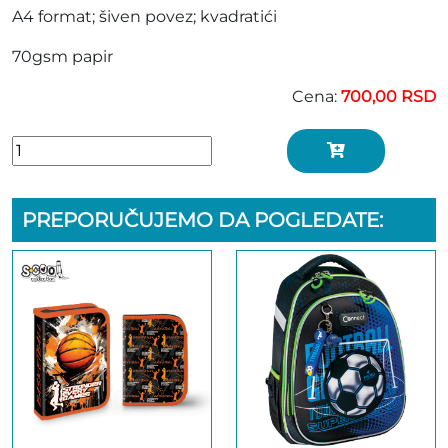
A4 format; šiven povez; kvadratići
70gsm papir
Cena:
700,00 RSD
PREPORUČUJEMO DA POGLEDATE: