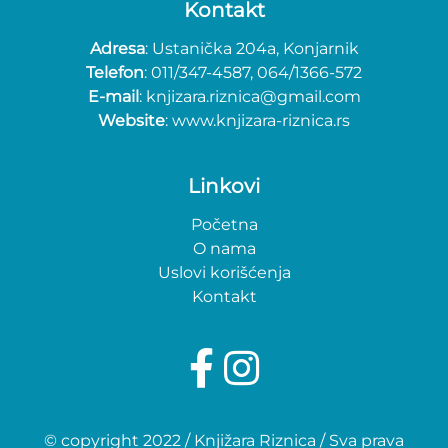
Kontakt
Adresa
: Ustanička 204a, Konjarnik
Telefon
: 011/347-4587, 064/1366-572
E-mail
: knjizara.riznica@gmail.com
Website
: www.knjizara-riznica.rs
Linkovi
Početna
O nama
Uslovi korišćenja
Kontakt
© copyright 2022 / Knjižara Riznica / Sva prava