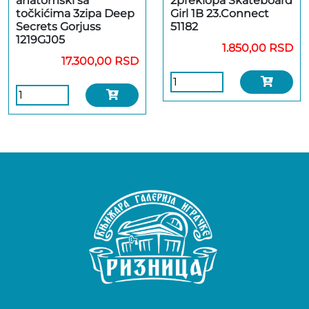
anatomski sa
2preklopa Skateboard
točkićima 3zipa Deep
Girl 1B 23.Connect
Secrets Gorjuss
51182
1219GJ05
1.850,00 RSD
17.300,00 RSD