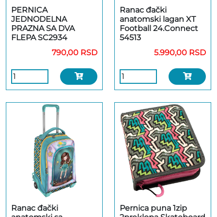
PERNICA
Ranac đački
JEDNODELNA
anatomski lagan XT
PRAZNA SA DVA
Football 24.Connect
FLEPA SC2934
54513
790,00 RSD
5.990,00 RSD
Ranac đački
Pernica puna 1zip