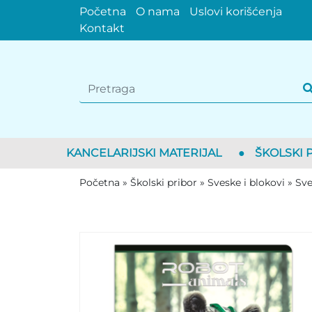
Početna
O nama
Uslovi korišćenja
Kontakt
KANCELARIJSKI MATERIJAL
●
ŠKOLSKI 
Početna
»
Školski pribor
»
Sveske i blokovi
»
Sve