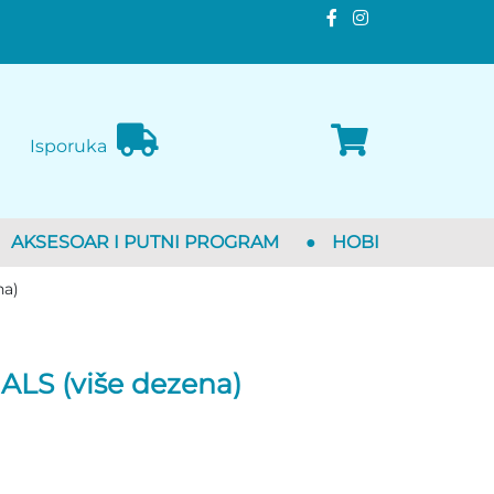
Isporuka
AKSESOAR I PUTNI PROGRAM
●
HOBI
na)
LS (više dezena)