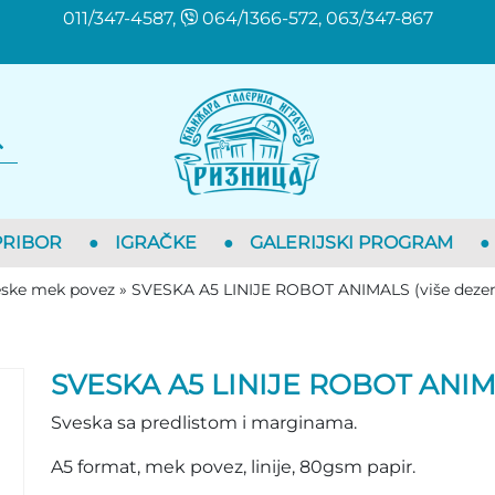
011/347-4587,
064/1366-572, 063/347-867
PRIBOR
●
IGRAČKE
●
GALERIJSKI PROGRAM
●
ske mek povez
»
SVESKA A5 LINIJE ROBOT ANIMALS (više deze
SVESKA A5 LINIJE ROBOT ANIMA
Sveska sa predlistom i marginama.
A5 format, mek povez, linije, 80gsm papir.