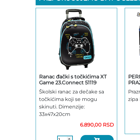
Ranac đački s točkićima XT
PER
Game 23.Connect 51119
PRA
Školski ranac za dečake sa
Prazn
točkićima koji se mogu
zipa
skinuti. Dimenzije:
33x47x20cm
6.890,00 RSD