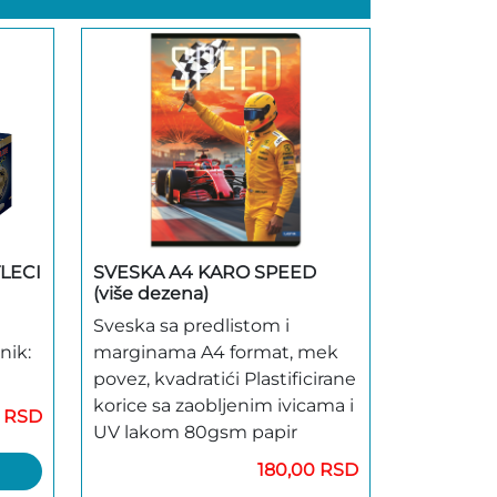
LECI
SVESKA A4 KARO SPEED
(više dezena)
Sveska sa predlistom i
nik:
marginama A4 format, mek
povez, kvadratići Plastificirane
korice sa zaobljenim ivicama i
0 RSD
UV lakom 80gsm papir
180,00 RSD