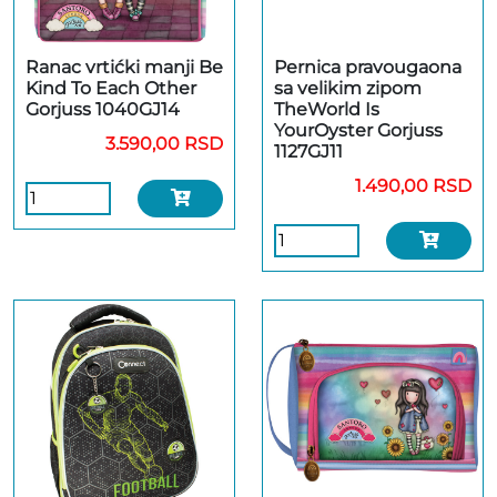
Ranac vrtićki manji Be
Pernica pravougaona
Kind To Each Other
sa velikim zipom
Gorjuss 1040GJ14
TheWorld Is
YourOyster Gorjuss
3.590,00 RSD
1127GJ11
1.490,00 RSD