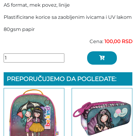
A5 format, mek povez, linije
Plastificirane korice sa zaobljenim ivicama i UV lakom
80gsm papir
Cena:
100,00 RSD
PREPORUČUJEMO DA POGLEDATE: