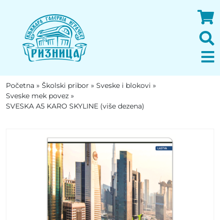
Početna
»
Školski pribor
»
Sveske i blokovi
»
Sveske mek povez
»
SVESKA A5 KARO SKYLINE (više dezena)