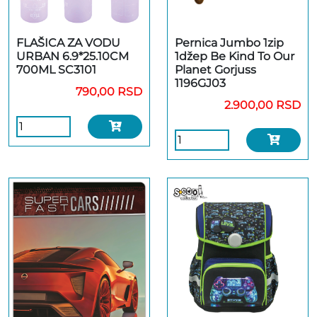
FLAŠICA ZA VODU
Pernica Jumbo 1zip
URBAN 6.9*25.10CM
1džep Be Kind To Our
700ML SC3101
Planet Gorjuss
1196GJ03
790,00 RSD
2.900,00 RSD