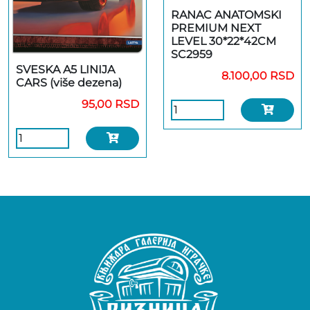
RANAC ANATOMSKI
PREMIUM NEXT
LEVEL 30*22*42CM
SC2959
SVESKA A5 LINIJA
8.100,00 RSD
CARS (više dezena)
95,00 RSD