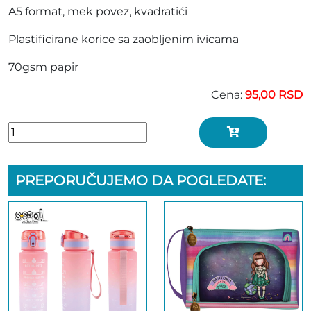
A5 format, mek povez, kvadratići
Plastificirane korice sa zaobljenim ivicama
70gsm papir
Cena:
95,00 RSD
PREPORUČUJEMO DA POGLEDATE: