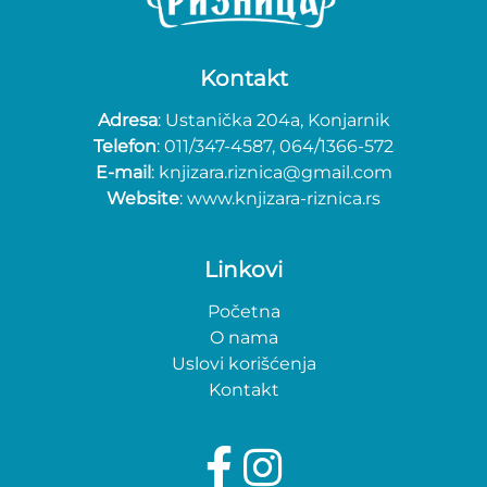
Kontakt
Adresa
: Ustanička 204a, Konjarnik
Telefon
: 011/347-4587, 064/1366-572
E-mail
: knjizara.riznica@gmail.com
Website
: www.knjizara-riznica.rs
Linkovi
Početna
O nama
Uslovi korišćenja
Kontakt