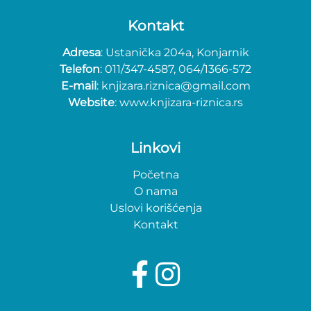
Kontakt
Adresa
: Ustanička 204a, Konjarnik
Telefon
: 011/347-4587, 064/1366-572
E-mail
: knjizara.riznica@gmail.com
Website
: www.knjizara-riznica.rs
Linkovi
Početna
O nama
Uslovi korišćenja
Kontakt