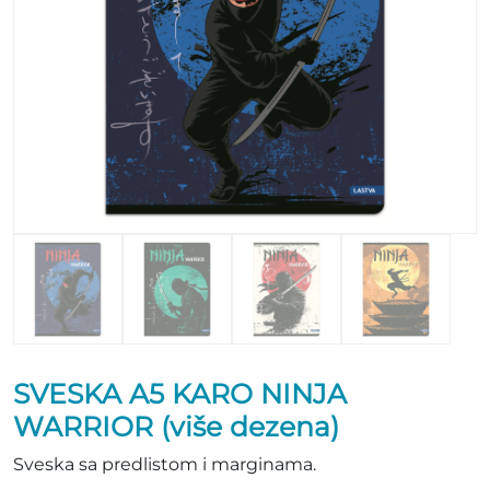
SVESKA A5 KARO NINJA
WARRIOR (više dezena)
Sveska sa predlistom i marginama.