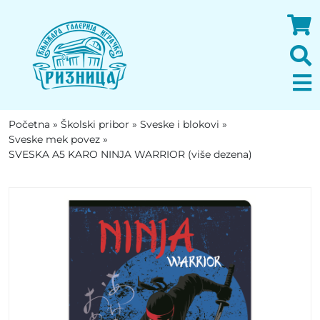
Početna
»
Školski pribor
»
Sveske i blokovi
»
Sveske mek povez
»
SVESKA A5 KARO NINJA WARRIOR (više dezena)