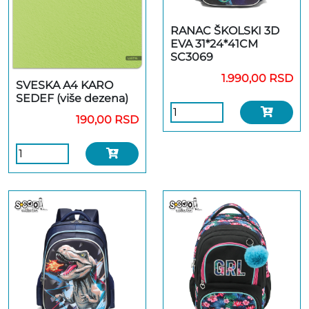
RANAC ŠKOLSKI 3D
EVA 31*24*41CM
SC3069
1.990,00 RSD
SVESKA A4 KARO
SEDEF (više dezena)
190,00 RSD