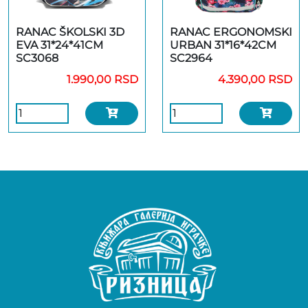
RANAC ŠKOLSKI 3D
RANAC ERGONOMSKI
EVA 31*24*41CM
URBAN 31*16*42CM
SC3068
SC2964
1.990,00 RSD
4.390,00 RSD