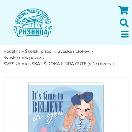
Početna
»
Školski pribor
»
Sveske i blokovi
»
Sveske mek povez
»
SVESKA A4 USKA I ŠIROKA LINIJA CUTE (više dezena)