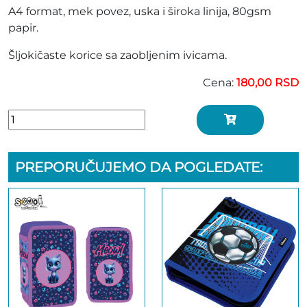
A4 format, mek povez, uska i široka linija, 80gsm
papir.
Šljokičaste korice sa zaobljenim ivicama.
Cena:
180,00 RSD
PREPORUČUJEMO DA POGLEDATE: