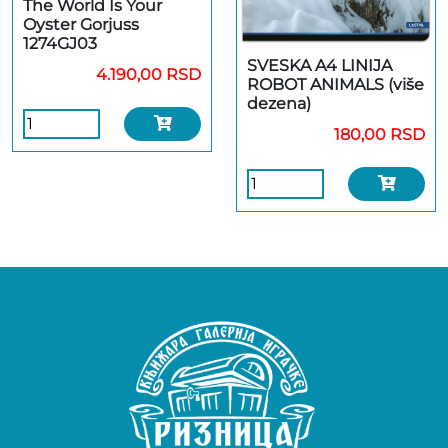
The World Is Your
Oyster Gorjuss
1274GJ03
SVESKA A4 LINIJA
4.190,00 RSD
ROBOT ANIMALS (više
dezena)
180,00 RSD