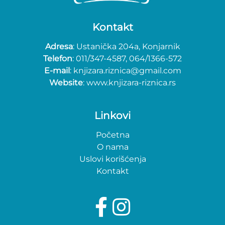
Kontakt
Adresa
: Ustanička 204a, Konjarnik
Telefon
: 011/347-4587, 064/1366-572
E-mail
: knjizara.riznica@gmail.com
Website
: www.knjizara-riznica.rs
Linkovi
Početna
O nama
Uslovi korišćenja
Kontakt