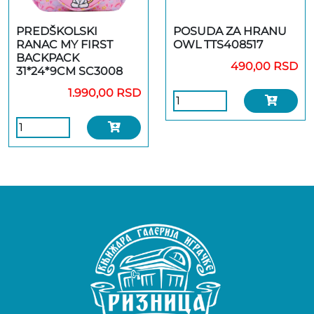
PREDŠKOLSKI
POSUDA ZA HRANU
RANAC MY FIRST
OWL TTS408517
BACKPACK
490,00 RSD
31*24*9CM SC3008
1.990,00 RSD