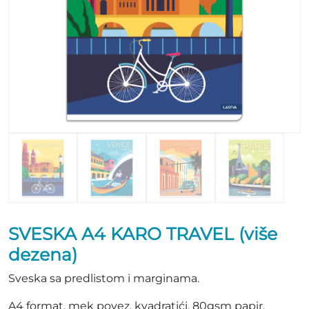
SVESKA A4 KARO TRAVEL (više
dezena)
Sveska sa predlistom i marginama.
A4 format, mek povez, kvadratići, 80gsm papir.