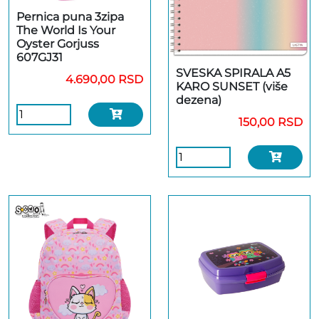
Pernica puna 3zipa
The World Is Your
Oyster Gorjuss
607GJ31
SVESKA SPIRALA A5
4.690,00 RSD
KARO SUNSET (više
dezena)
150,00 RSD