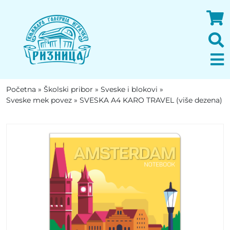
Početna
»
Školski pribor
»
Sveske i blokovi
»
Sveske mek povez
»
SVESKA A4 KARO TRAVEL (više dezena)