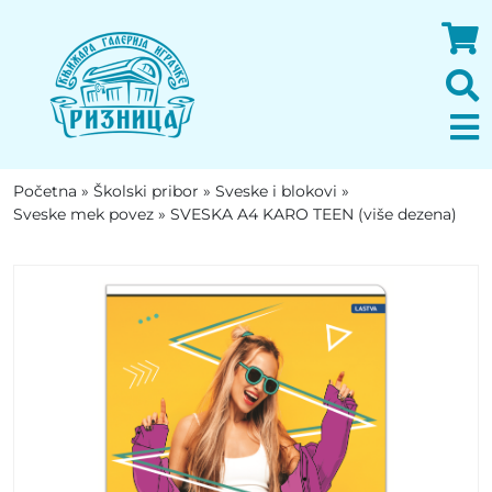
Početna
»
Školski pribor
»
Sveske i blokovi
»
Sveske mek povez
»
SVESKA A4 KARO TEEN (više dezena)