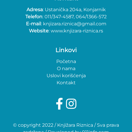
Adresa
: Ustanička 204a, Konjarnik
Telefon
: 011/347-4587, 064/1366-572
E-mail
: knjizara.riznica@gmail.com
Website
: www.knjizara-riznica.rs
Linkovi
Početna
O nama
Uslovi korišćenja
Kontakt
© copyright 2022 / Knjižara Riznica / Sva prava