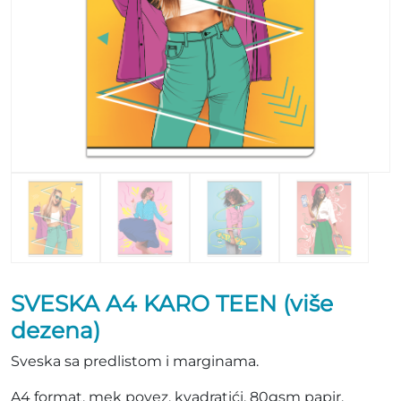
SVESKA A4 KARO TEEN (više
dezena)
Sveska sa predlistom i marginama.
A4 format, mek povez, kvadratići, 80gsm papir.