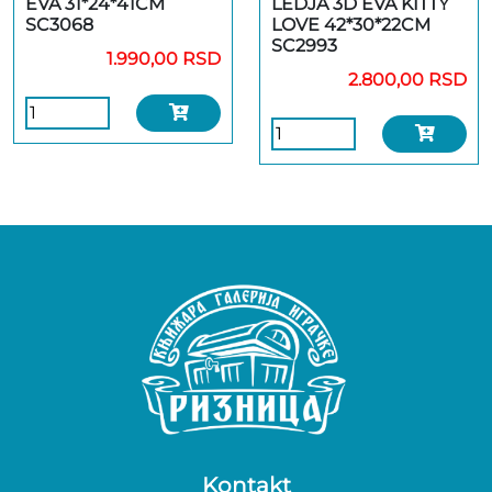
EVA 31*24*41CM
LEDJA 3D EVA KITTY
SC3068
LOVE 42*30*22CM
SC2993
1.990,00 RSD
2.800,00 RSD
Kontakt