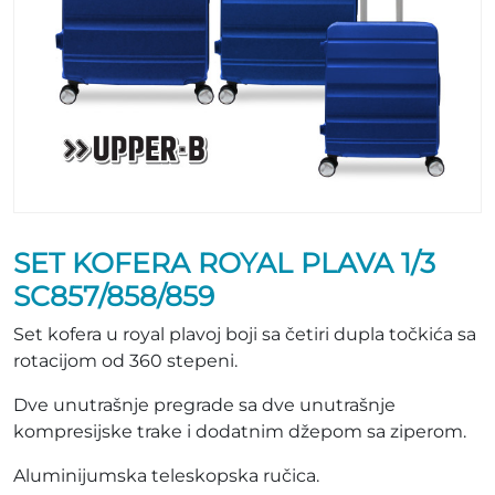
SET KOFERA ROYAL PLAVA 1/3
SC857/858/859
Set kofera u royal plavoj boji sa četiri dupla točkića sa
rotacijom od 360 stepeni.
Dve unutrašnje pregrade sa dve unutrašnje
kompresijske trake i dodatnim džepom sa ziperom.
Aluminijumska teleskopska ručica.