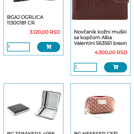
BGAJ OGRLICA
11300181 CR
Novčanik kožni muški
3.120,00 RSD
sa kopčom Alba
Valentini 563561 braon
4.300,00 RSD
BG TABAKERA 4056
BG NESESER C531