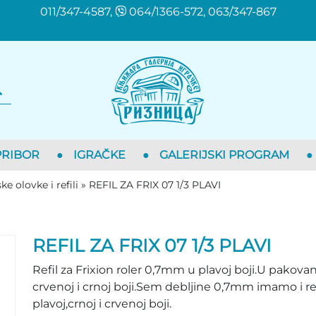
011/347-4587,
064/1366-572, 063/347-867
PRIBOR
●
IGRAČKE
●
GALERIJSKI PROGRAM
●
e olovke i refili
»
REFIL ZA FRIX 07 1/3 PLAVI
REFIL ZA FRIX 07 1/3 PLAVI
Refil za Frixion roler 0,7mm u plavoj boji.U pakova
crvenoj i crnoj boji.Sem debljine 0,7mm imamo i re
plavoj,crnoj i crvenoj boji.