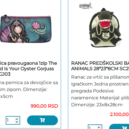
ica pravougaona 1zip The
RANAC PREDŠKOLSKI B
d Is Your Oyster Gorjuss
ANIMALS 28*23*8CM SC2
GJ03
Ranac za vrtić sa plišano
na pernica za devojčice sa
igračkom Jedna prostran
im zipom. Dimenzije:
pregrada Podesive
1x5cm
naramenice Materijal: pliš
Dimenzije: 23x8x28cm
990,00 RSD
2.100,0