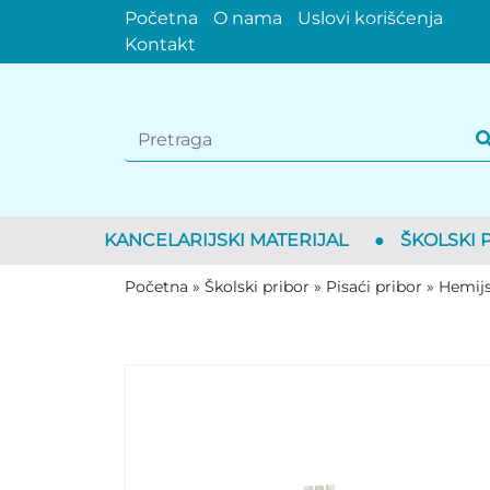
Početna
O nama
Uslovi korišćenja
Kontakt
KANCELARIJSKI MATERIJAL
●
ŠKOLSKI 
Početna
»
Školski pribor
»
Pisaći pribor
»
Hemijsk