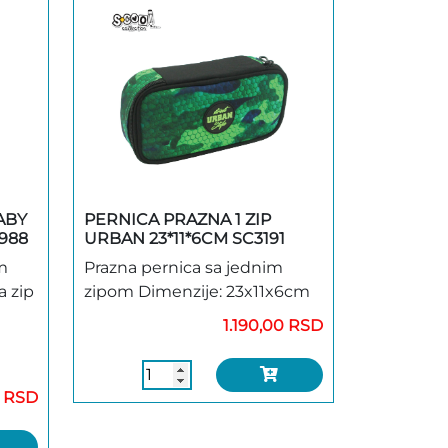
ABY
PERNICA PRAZNA 1 ZIP
988
URBAN 23*11*6CM SC3191
m
Prazna pernica sa jednim
a zip
zipom Dimenzije: 23x11x6cm
1.190,00 RSD
0 RSD