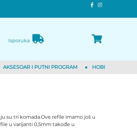
Isporuka
AKSESOAR I PUTNI PROGRAM
●
HOBI
nju su tri komada.Ove refile imamo još u
file u varijanti 0,5mm takođe u