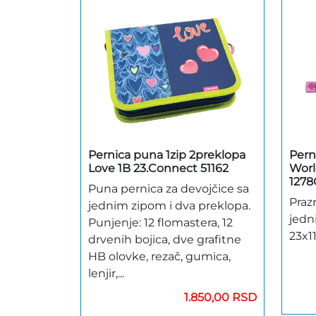
Pernica puna 1zip 2preklopa
Pern
Love 1B 23.Connect 51162
Worl
1278
Puna pernica za devojčice sa
Praz
jednim zipom i dva preklopa.
jedn
Punjenje: 12 flomastera, 12
23x1
drvenih bojica, dve grafitne
HB olovke, rezač, gumica,
lenjir,...
1.850,00 RSD