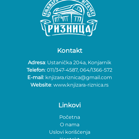
Kontakt
Adresa
: Ustanička 204a, Konjarnik
Telefon
: 011/347-4587, 064/1366-572
E-mail
: knjizara.riznica@gmail.com
Website
: www.knjizara-riznica.rs
Linkovi
Početna
O nama
Uslovi korišćenja