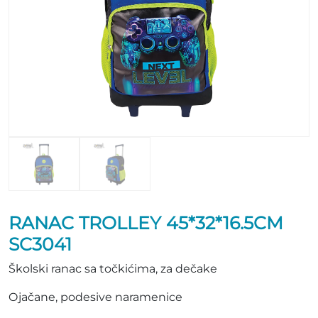
RANAC TROLLEY 45*32*16.5CM
SC3041
Školski ranac sa točkićima, za dečake
Ojačane, podesive naramenice