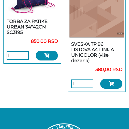
TORBA ZA PATIKE
URBAN 34*42CM
SC3195
850,00 RSD
SVESKA TP 96
LISTOVA A4 LINIJA
UNICOLOR (više
dezena)
380,00 RSD