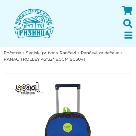
Početna
»
Školski pribor
»
Rančevi
»
Rančevi za dečake
»
RANAC TROLLEY 45*32*16.5CM SC3041