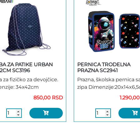
BA ZA PATIKE URBAN
PERNICA TRODELNA
42CM SC3196
PRAZNA SC2941
 za fizičko za devojčice.
Prazna, školska pernica sa
nzije: 34x42cm
zipa Dimenzije:20x14x6,
850,00 RSD
1.290,0