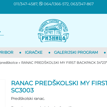
011/347-4587,
064/1366-572, 063/347-867
PRIBOR
●
IGRAČKE
●
GALERIJSKI PROGRAM
●
 predškolce
»
RANAC PREDŠKOLSKI MY FIRST BACKPACK 34*23*
RANAC PREDŠKOLSKI MY FIRS
SC3003
Predškolski ranac.