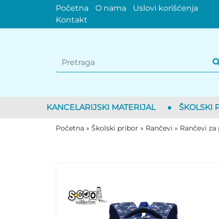
Početna
O nama
Uslovi korišćenja
Kontakt
KANCELARIJSKI MATERIJAL
●
ŠKOLSKI 
Početna
»
Školski pribor
»
Rančevi
»
Rančevi za