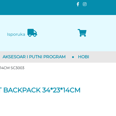
Isporuka
AKSESOAR I PUTNI PROGRAM
●
HOBI
14CM SC3003
T BACKPACK 34*23*14CM