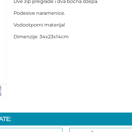
Dve zip pregrade i dva bočna džepa.
Podesive naramenice.
Vodootporni materijal
Dimenzije: 34x23x14cm
TE: