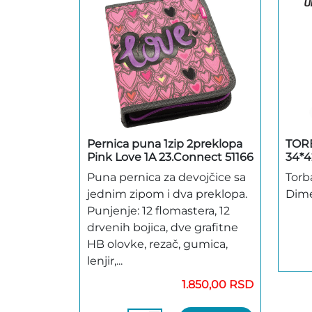
Pernica puna 1zip 2preklopa
TOR
Pink Love 1A 23.Connect 51166
34*
Puna pernica za devojčice sa
Torba
jednim zipom i dva preklopa.
Dime
Punjenje: 12 flomastera, 12
drvenih bojica, dve grafitne
HB olovke, rezač, gumica,
lenjir,...
1.850,00 RSD