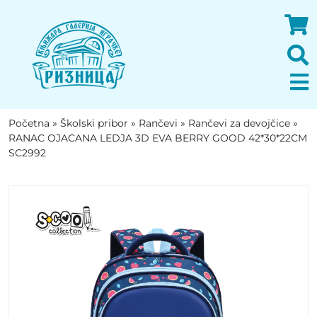
Početna
»
Školski pribor
»
Rančevi
»
Rančevi za devojčice
»
RANAC OJACANA LEDJA 3D EVA BERRY GOOD 42*30*22CM
SC2992