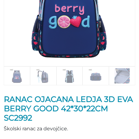
RANAC OJACANA LEDJA 3D EVA
BERRY GOOD 42*30*22CM
SC2992
Školski ranac za devojčice.