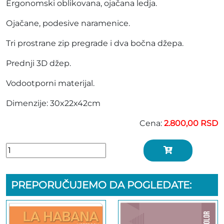
Ergonomski oblikovana, ojačana ledja.
Ojačane, podesive naramenice.
Tri prostrane zip pregrade i dva bočna džepa.
Prednji 3D džep.
Vodootporni materijal.
Dimenzije: 30x22x42cm
Cena:
2.800,00 RSD
PREPORUČUJEMO DA POGLEDATE: