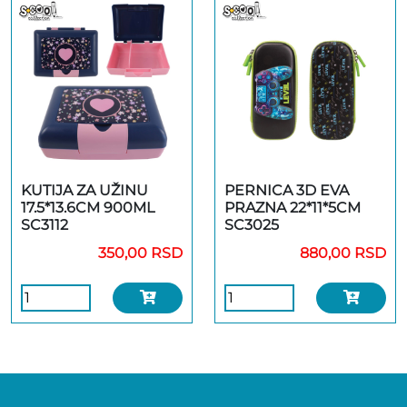
KUTIJA ZA UŽINU
PERNICA 3D EVA
17.5*13.6CM 900ML
PRAZNA 22*11*5CM
SC3112
SC3025
350,00 RSD
880,00 RSD