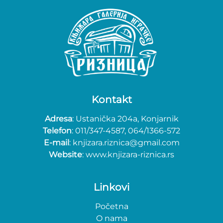
Kontakt
Adresa
: Ustanička 204a, Konjarnik
Telefon
: 011/347-4587, 064/1366-572
E-mail
: knjizara.riznica@gmail.com
Website
: www.knjizara-riznica.rs
Linkovi
Početna
O nama