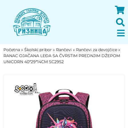
Početna
»
Školski pribor
»
Rančevi
»
Rančevi za devojčice
»
RANAC OJAČANA LEĐA SA ČVRSTIM PREDNJIM DŽEPOM
UNICORN 40*29*14CM SC2952