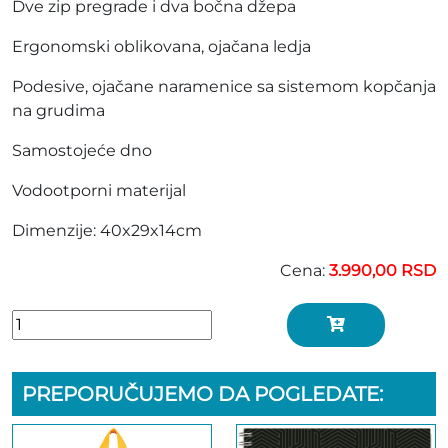
Dve zip pregrade i dva bočna džepa
Ergonomski oblikovana, ojačana ledja
Podesive, ojačane naramenice sa sistemom kopčanja
na grudima
Samostojeće dno
Vodootporni materijal
Dimenzije: 40x29x14cm
Cena:
3.990,00 RSD
PREPORUČUJEMO DA POGLEDATE: