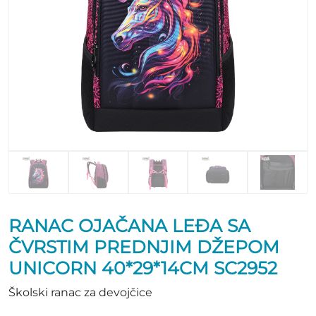
RANAC OJAČANA LEĐA SA
ČVRSTIM PREDNJIM DŽEPOM
UNICORN 40*29*14CM SC2952
Školski ranac za devojčice