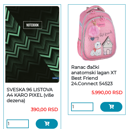
Ranac đački
anatomski lagan XT
Best Friend
24.Connect 54523
SVESKA 96 LISTOVA
5.990,00 RSD
A4 KARO PIXEL (više
dezena)
390,00 RSD