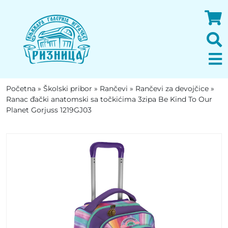
Početna
»
Školski pribor
»
Rančevi
»
Rančevi za devojčice
»
Ranac đački anatomski sa točkićima 3zipa Be Kind To Our
Planet Gorjuss 1219GJ03