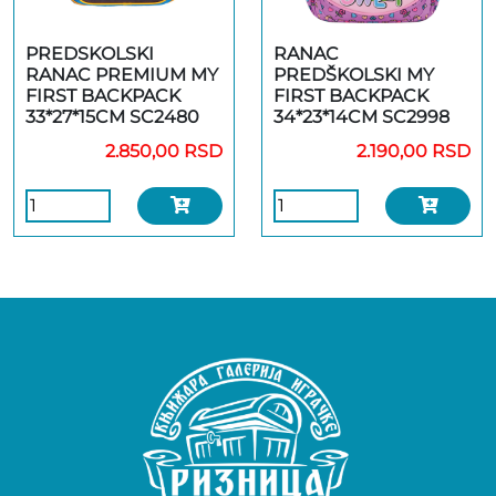
PREDSKOLSKI
RANAC
RANAC PREMIUM MY
PREDŠKOLSKI MY
FIRST BACKPACK
FIRST BACKPACK
33*27*15CM SC2480
34*23*14CM SC2998
2.850,00 RSD
2.190,00 RSD