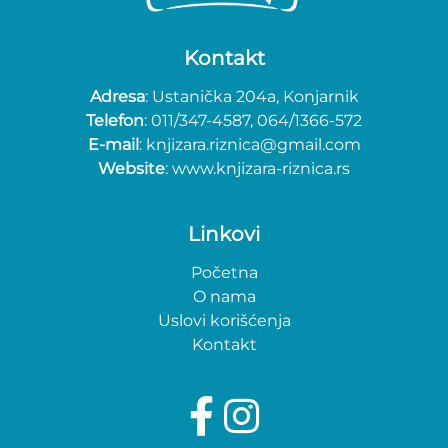
Kontakt
Adresa
: Ustanička 204a, Konjarnik
Telefon
: 011/347-4587, 064/1366-572
E-mail
: knjizara.riznica@gmail.com
Website
: www.knjizara-riznica.rs
Linkovi
Početna
O nama
Uslovi korišćenja
Kontakt