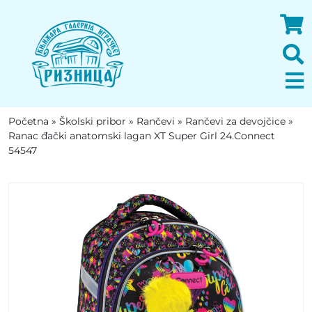
Početna
»
Školski pribor
»
Rančevi
»
Rančevi za devojčice
»
Ranac đački anatomski lagan XT Super Girl 24.Connect
54547