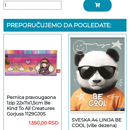
PREPORUČUJEMO DA POGLEDATE:
Pernica pravougaona
1zip 22x11x1,5cm Be
Kind To All Creatures
Gorjuss 1129GJ05
SVESKA A4 LINIJA BE
1.550,00 RSD
COOL (više dezena)