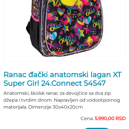
Ranac đački anatomski lagan XT
Super Girl 24.Connect 54547
Anatomski, školsk ranac za devojčice sa dva zip
džepa i tvrdim dnom. Napravljen od vodootpornog
materijala. Dimenzije 30x40x20cm
Cena:
5.990,00 RSD