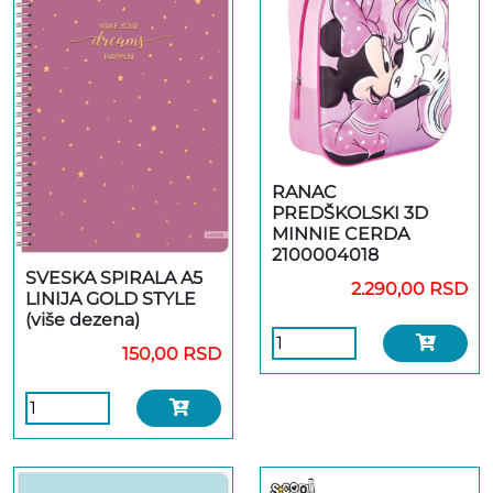
RANAC
PREDŠKOLSKI 3D
MINNIE CERDA
2100004018
SVESKA SPIRALA A5
2.290,00 RSD
LINIJA GOLD STYLE
(više dezena)
150,00 RSD