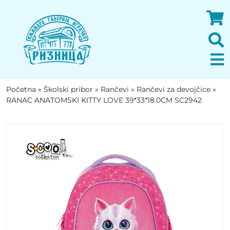
Početna
»
Školski pribor
»
Rančevi
»
Rančevi za devojčice
»
RANAC ANATOMSKI KITTY LOVE 39*33*18.0CM SC2942