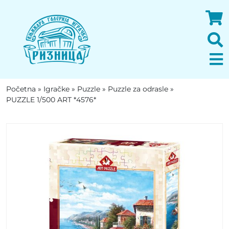
Početna
»
Igračke
»
Puzzle
»
Puzzle za odrasle
»
PUZZLE 1/500 ART *4576*