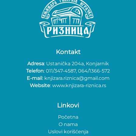
Kontakt
Adresa
: Ustanička 204a, Konjarnik
Telefon
: 011/347-4587, 064/1366-572
E-mail
: knjizara.riznica@gmail.com
Website
: www.knjizara-riznica.rs
Linkovi
Početna
O nama
Uslovi korišćenja