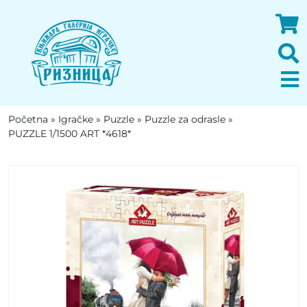
Početna
»
Igračke
»
Puzzle
»
Puzzle za odrasle
»
PUZZLE 1/1500 ART *4618*