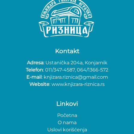
Kontakt
Adresa
: Ustanička 204a, Konjarnik
Telefon
: 011/347-4587, 064/1366-572
E-mail
: knjizara.riznica@gmail.com
Website
: www.knjizara-riznica.rs
Linkovi
Početna
O nama
Uslovi korišćenja