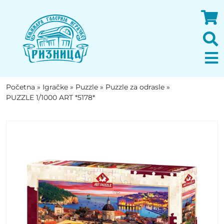
Početna
»
Igračke
»
Puzzle
»
Puzzle za odrasle
»
PUZZLE 1/1000 ART *5178*