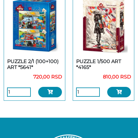
PUZZLE 2/1 (100+100)
PUZZLE 1/500 ART
ART *5641*
*4165*
720,00 RSD
810,00 RSD