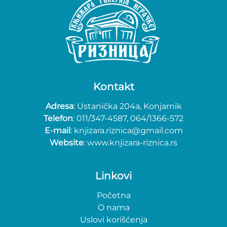
Kontakt
Adresa
: Ustanička 204a, Konjarnik
Telefon
: 011/347-4587, 064/1366-572
E-mail
: knjizara.riznica@gmail.com
Website
: www.knjizara-riznica.rs
Linkovi
Početna
O nama
Uslovi korišćenja