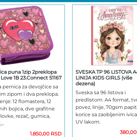
ica puna 1zip 2preklopa
SVESKA TP 96 LISTOVA A
 Love 1B 23.Connect 51167
LINIJA KIDS GIRLS (više
dezena)
 pernica za devojčice sa
Sveska sa 96 listova i
im zipom i dva preklopa.
predlistom. A4 format, tv
nje: 12 flomastera, 12
povez, linije, 70gsm papit
nih bojica, dve grafitne
korice sa zaobljenim ivic
lovke, rezač, gumica,
UV lakom.
...
380,0
1.850,00 RSD