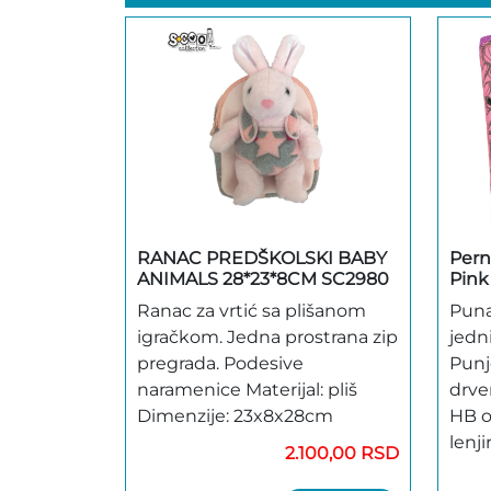
RANAC PREDŠKOLSKI BABY
Pern
ANIMALS 28*23*8CM SC2980
Pink
Ranac za vrtić sa plišanom
Puna
igračkom. Jedna prostrana zip
jedn
pregrada. Podesive
Punje
naramenice Materijal: pliš
drve
Dimenzije: 23x8x28cm
HB o
lenjir,
2.100,00 RSD