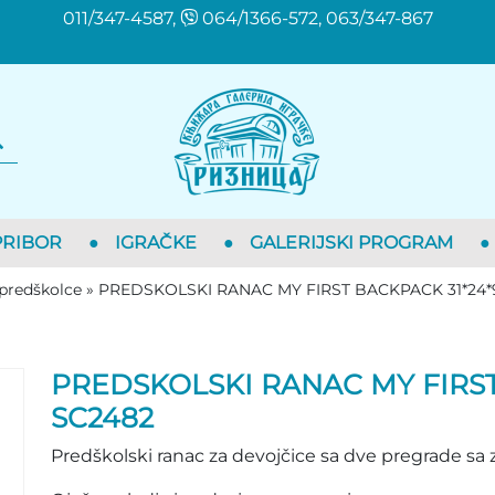
011/347-4587,
064/1366-572, 063/347-867
PRIBOR
●
IGRAČKE
●
GALERIJSKI PROGRAM
●
 predškolce
»
PREDSKOLSKI RANAC MY FIRST BACKPACK 31*24
PREDSKOLSKI RANAC MY FIRS
SC2482
Predškolski ranac za devojčice sa dve pregrade sa 