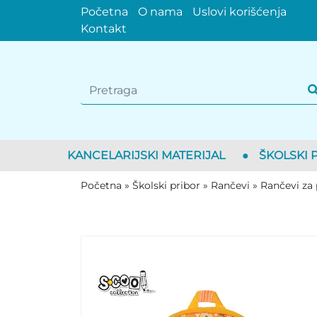
Početna
O nama
Uslovi korišćenja
Kontakt
KANCELARIJSKI MATERIJAL
●
ŠKOLSKI 
Početna
»
Školski pribor
»
Rančevi
»
Rančevi za