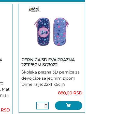
4
PERNICA 3D EVA PRAZNA
22*11*5CM SC3022
Školska prazna 3D pernica za
devojčice sa jednim zipom
rd
Dimenzije: 22x11x5cm
. Mat
880,00 RSD
ama i
0 RSD