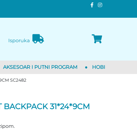
Isporuka
AKSESOAR I PUTNI PROGRAM
●
HOBI
*9CM SC2482
T BACKPACK 31*24*9CM
zipom.