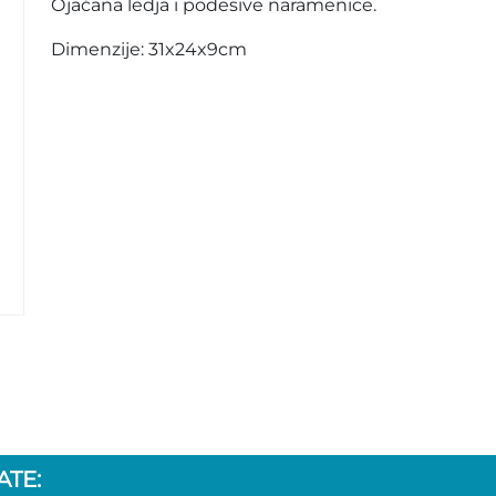
Ojačana ledja i podesive naramenice.
Dimenzije: 31x24x9cm
TE: