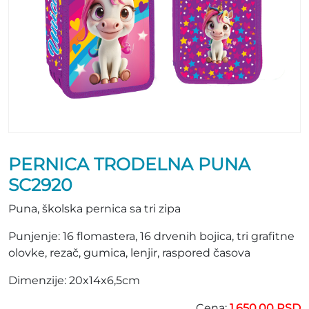
PERNICA TRODELNA PUNA
SC2920
Puna, školska pernica sa tri zipa
Punjenje: 16 flomastera, 16 drvenih bojica, tri grafitne
olovke, rezač, gumica, lenjir, raspored časova
Dimenzije: 20x14x6,5cm
Cena:
1.650,00 RSD