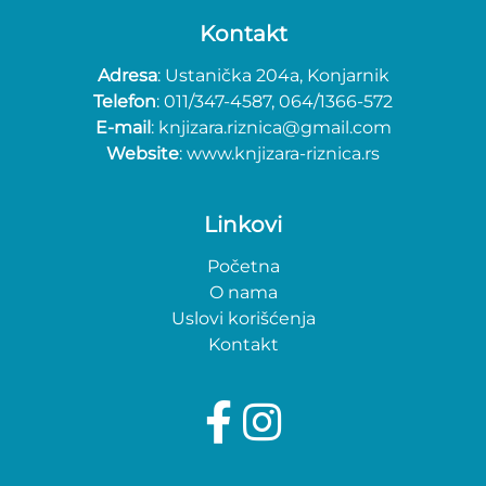
Kontakt
Adresa
: Ustanička 204a, Konjarnik
Telefon
: 011/347-4587, 064/1366-572
E-mail
: knjizara.riznica@gmail.com
Website
: www.knjizara-riznica.rs
Linkovi
Početna
O nama
Uslovi korišćenja
Kontakt