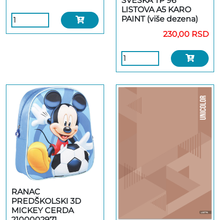
SVESKA TP 96
LISTOVA A5 KARO
PAINT (više dezena)
230,00 RSD
RANAC
PREDŠKOLSKI 3D
MICKEY CERDA
2100002971