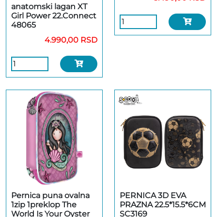
anatomski lagan XT
Girl Power 22.Connect
48065
4.990,00 RSD
Pernica puna ovalna
PERNICA 3D EVA
1zip 1preklop The
PRAZNA 22.5*15.5*6CM
World Is Your Oyster
SC3169