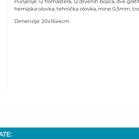
Punjenje: 12 flomastera, 12 drvenih bojica, dve grafi
hemijska olovka, tehnička olovka, mine 0,5mm, tr
Dimenzije: 20x16x4cm
TE: