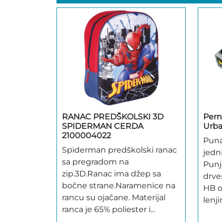
RANAC PREDŠKOLSKI 3D
Pern
SPIDERMAN CERDA
Urba
2100004022
Puna
Spiderman predškolski ranac
jedn
sa pregradom na
Punje
zip.3D.Ranac ima džep sa
drve
bočne strane.Naramenice na
HB o
rancu su ojačane. Materijal
lenjir
ranca je 65% poliester i...