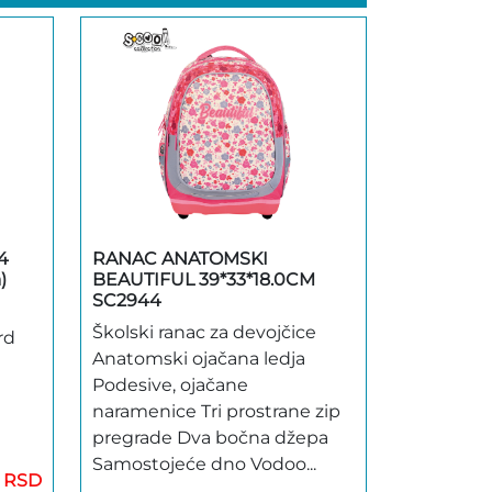
4
RANAC ANATOMSKI
)
BEAUTIFUL 39*33*18.0CM
SC2944
Školski ranac za devojčice
rd
Anatomski ojačana ledja
Podesive, ojačane
naramenice Tri prostrane zip
pregrade Dva bočna džepa
Samostojeće dno Vodoo...
0 RSD