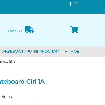
Isporuka
AKSESOAR I PUTNI PROGRAM
●
HOBI
nnect 51181
teboard Girl 1A
reklopa.