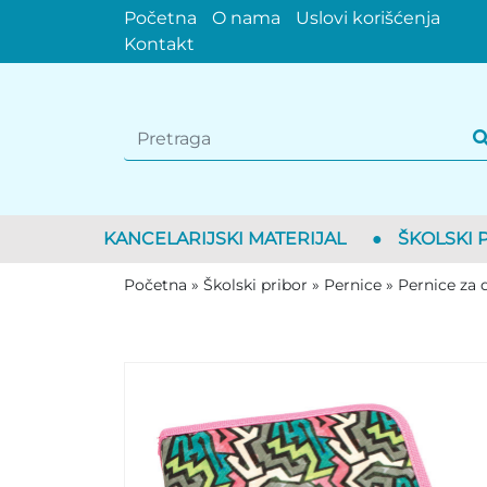
Početna
O nama
Uslovi korišćenja
Kontakt
KANCELARIJSKI MATERIJAL
●
ŠKOLSKI 
Početna
»
Školski pribor
»
Pernice
»
Pernice za 