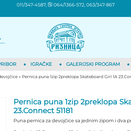
011/347-4587,
064/1366-572, 063/347-867
PRIBOR
●
IGRAČKE
●
GALERIJSKI PROGRAM
●
devojčice
»
Pernica puna 1zip 2preklopa Skateboard Girl 1A 23.Co
Pernica puna 1zip 2preklopa Ska
23.Connect 51181
Puna pernica za devojčice sa jednim zipom i dva p