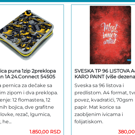
ica puna 1zip 2preklopa
SVESKA TP 96 LISTOVA A
n 1A 24.Connect 54505
KARO PAINT (više dezena
 pernica za dečake sa
Sveska sa 96 listova i
im zipom i dva preklopa.
predlistom. A4 format, tv
nje: 12 flomastera, 12
povez, kvadratići, 70gsm
nih bojica, dve grafitne
papir. Mat korice sa
lovke, rezač, lgumica,
zaobljenim ivicama i
, he...
folijatiskom.
1.850,00 RSD
380,0