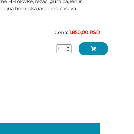
tne HB olovke, rezač, gumica, lenjir,
obojna hemijska,raspored časova.
Cena:
1.850,00 RSD