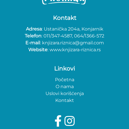
Kontakt
Adresa
: Ustanička 204a, Konjarnik
Telefon
: 011/347-4587, 064/1366-572
E-mail
: knjizara.riznica@gmail.com
Website
: www.knjizara-riznica.rs
Linkovi
Početna
O nama
Uslovi korišćenja
Kontakt