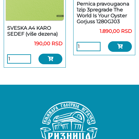
Pernica pravougaona
1zip 3pregrade The
World Is Your Oyster
Gorjuss 1280GJ03
SVESKA A4 KARO
1.890,00 RSD
SEDEF (više dezena)
190,00 RSD