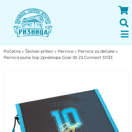
Početna
»
Školski pribor
»
Pernice
»
Pernice za dečake
»
Pernica puna 1zip 2preklopa Goal 1B 23.Connect 51133