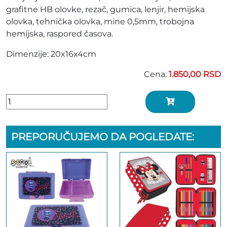
grafitne HB olovke, rezač, gumica, lenjir, hemijska
olovka, tehnička olovka, mine 0,5mm, trobojna
hemijska, raspored časova.
Dimenzije: 20x16x4cm
Cena:
1.850,00 RSD
PREPORUČUJEMO DA POGLEDATE: