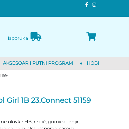
Isporuka
AKSESOAR I PUTNI PROGRAM
●
HOBI
1159
l Girl 1B 23.Connect 51159
tne olovke HB, rezač, gumica, lenjir,
obojna hemijska, raspored časova.