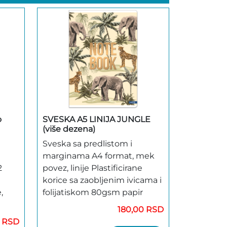
o
SVESKA A5 LINIJA JUNGLE
(više dezena)
Sveska sa predlistom i
marginama A4 format, mek
2
povez, linije Plastificirane
korice sa zaobljenim ivicama i
,
folijatiskom 80gsm papir
180,00 RSD
0 RSD