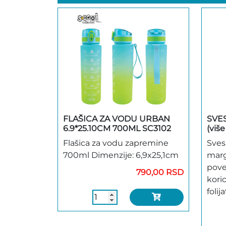
FLAŠICA ZA VODU URBAN
SVES
6.9*25.10CM 700ML SC3102
(viš
Flašica za vodu zapremine
Sves
700ml Dimenzije: 6,9x25,1cm
marg
povez
790,00 RSD
kori
foli