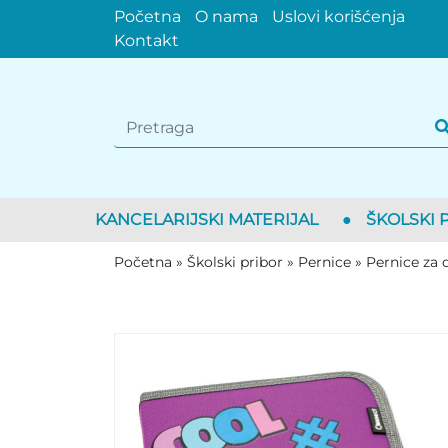
Početna
O nama
Uslovi korišćenja
Kontakt
KANCELARIJSKI MATERIJAL
●
ŠKOLSKI 
Početna
»
Školski pribor
»
Pernice
»
Pernice za 