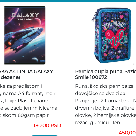
KA A4 LINIJA GALAXY
Pernica dupla puna, Sazi
e dezena)
Smile 100672
ka sa predlistom i
Puna, školska pernica za
inama A4 format, mek
devojčice sa dva zipa.
, linije Plastificirane
Punjenje: 12 flomastera, 1
ce sa zaobljenim ivicama i
drvenih bojica, 2 grafitne
jatiskom 80gsm papir
olovke, 2 hemijske olovke
rezač, gumicu i len...
180,00 RSD
1.450,0