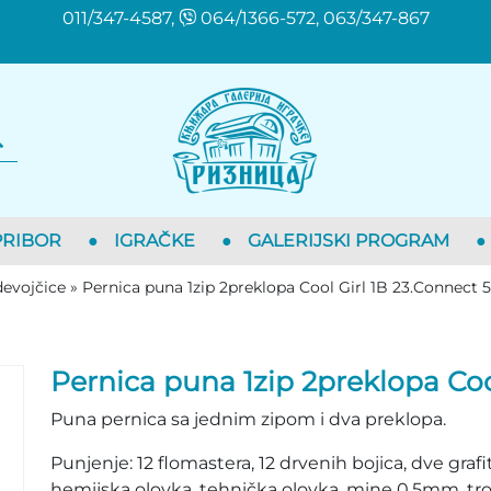
011/347-4587,
064/1366-572, 063/347-867
PRIBOR
●
IGRAČKE
●
GALERIJSKI PROGRAM
●
devojčice
»
Pernica puna 1zip 2preklopa Cool Girl 1B 23.Connect 5
Pernica puna 1zip 2preklopa Coo
Puna pernica sa jednim zipom i dva preklopa.
Punjenje: 12 flomastera, 12 drvenih bojica, dve grafi
hemijska olovka, tehnička olovka, mine 0,5mm, tr