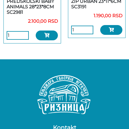
PREDŠKOLSKI BABY
ZIP URBAN 23*11*6CM
ANIMALS 28*23*8CM
SC3191
SC2981
1.190,00 RSD
2.100,00 RSD
Kontakt