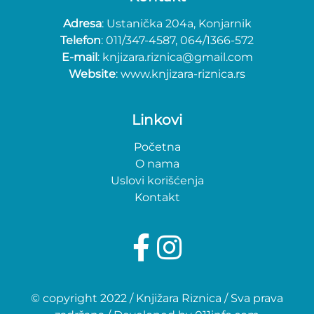
Adresa
: Ustanička 204a, Konjarnik
Telefon
: 011/347-4587, 064/1366-572
E-mail
: knjizara.riznica@gmail.com
Website
: www.knjizara-riznica.rs
Linkovi
Početna
O nama
Uslovi korišćenja
Kontakt
© copyright 2022 / Knjižara Riznica / Sva prava