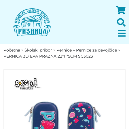
Početna
»
Školski pribor
»
Pernice
»
Pernice za devojčice
»
PERNICA 3D EVA PRAZNA 22*11*5CM SC3023