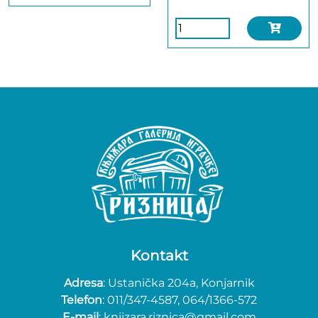
Kontakt
Adresa
: Ustanička 204a, Konjarnik
Telefon
: 011/347-4587, 064/1366-572
E-mail
: knjizara.riznica@gmail.com