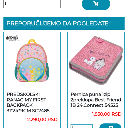
PREPORUČUJEMO DA POGLEDATE:
PREDSKOLSKI
Pernica puna 1zip
RANAC MY FIRST
2preklopa Best Friend
BACKPACK
1B 24.Connect 54525
31*24*9CM SC2485
1.850,00 RSD
2.290,00 RSD