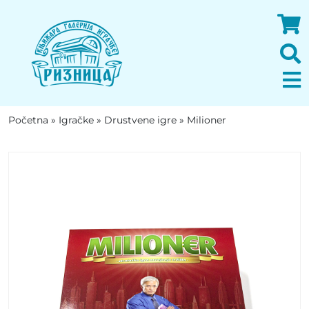
Početna
»
Igračke
»
Drustvene igre
»
Milioner