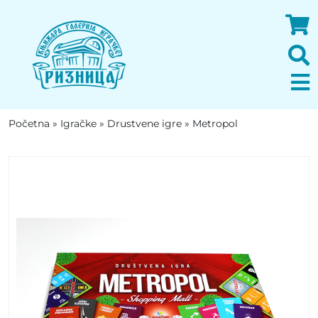
Početna
»
Igračke
»
Drustvene igre
»
Metropol