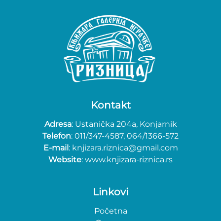
Kontakt
Adresa
: Ustanička 204a, Konjarnik
Telefon
: 011/347-4587, 064/1366-572
E-mail
: knjizara.riznica@gmail.com
Website
: www.knjizara-riznica.rs
Linkovi
Početna