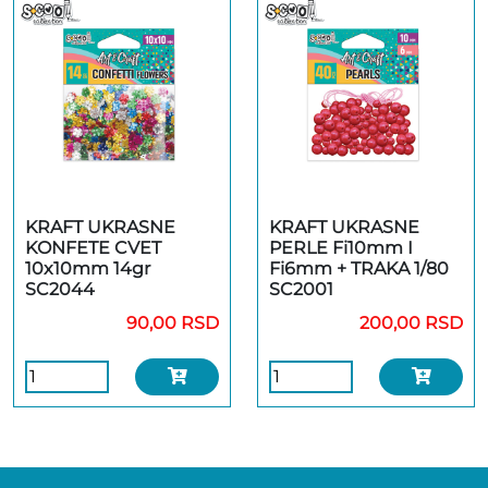
KRAFT UKRASNE
KRAFT UKRASNE
KONFETE CVET
PERLE Fi10mm I
10x10mm 14gr
Fi6mm + TRAKA 1/80
SC2044
SC2001
90,00 RSD
200,00 RSD