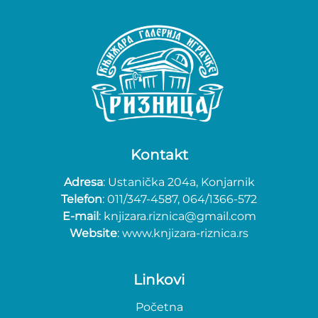
Kontakt
Adresa
: Ustanička 204a, Konjarnik
Telefon
: 011/347-4587, 064/1366-572
E-mail
: knjizara.riznica@gmail.com
Website
: www.knjizara-riznica.rs
Linkovi
Početna