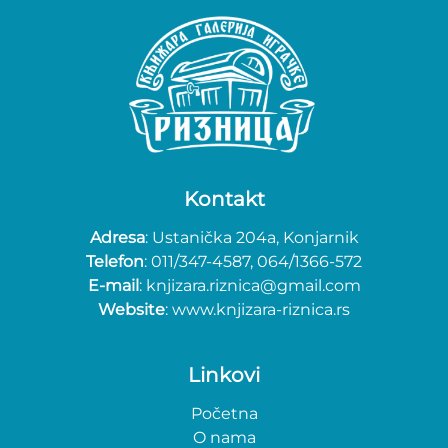
Kontakt
Adresa
: Ustanička 204a, Konjarnik
Telefon
: 011/347-4587, 064/1366-572
E-mail
: knjizara.riznica@gmail.com
Website
: www.knjizara-riznica.rs
Linkovi
Početna
O nama