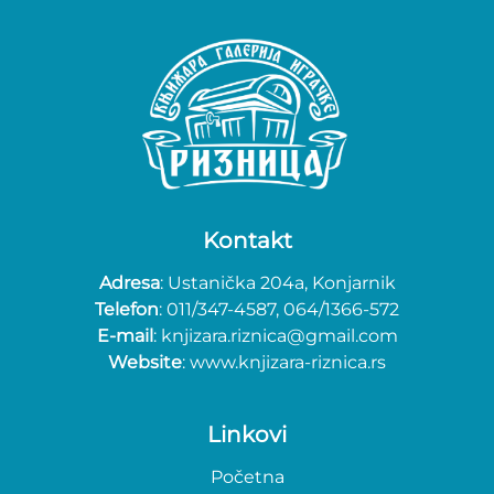
Kontakt
Adresa
: Ustanička 204a, Konjarnik
Telefon
: 011/347-4587, 064/1366-572
E-mail
: knjizara.riznica@gmail.com
Website
: www.knjizara-riznica.rs
Linkovi
Početna