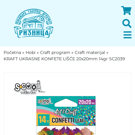
Početna
»
Hobi
»
Craft program
»
Craft materijal
»
KRAFT UKRASNE KONFETE LIŠĆE 20x20mm 14gr SC2039