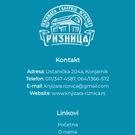
Kontakt
Adresa
: Ustanička 204a, Konjarnik
Telefon
: 011/347-4587, 064/1366-572
E-mail
: knjizara.riznica@gmail.com
Website
: www.knjizara-riznica.rs
Linkovi
Početna
O nama