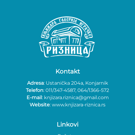
Kontakt
Adresa
: Ustanička 204a, Konjarnik
Telefon
: 011/347-4587, 064/1366-572
E-mail
: knjizara.riznica@gmail.com
Website
: www.knjizara-riznica.rs
Linkovi