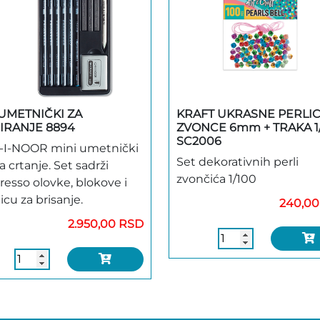
 UMETNIČKI ZA
KRAFT UKRASNE PERLI
CIRANJE 8894
ZVONCE 6mm + TRAKA 1
SC2006
I-NOOR mini umetnički
Set dekorativnih perli
a crtanje. Set sadrži
zvončića 1/100
resso olovke, blokove i
cu za brisanje.
240,00
2.950,00 RSD