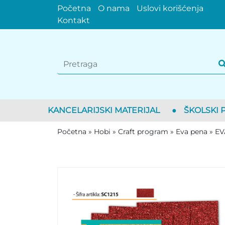
Početna
O nama
Uslovi korišćenja
Kontakt
KANCELARIJSKI MATERIJAL
●
ŠKOLSKI 
Početna
»
Hobi
»
Craft program
»
Eva pena
»
EV