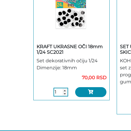
KRAFT UKRASNE OČI 18mm
SET
1/24 SC2021
SKI
Set dekorativnih očiju 1/24
KOH-
Dimenzije: 18mm
set z
prog
70,00 RSD
gumi