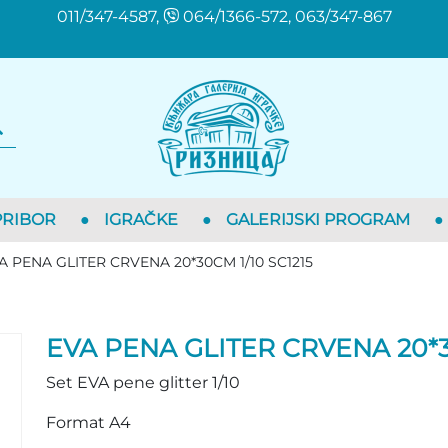
011/347-4587,
064/1366-572, 063/347-867
PRIBOR
●
IGRAČKE
●
GALERIJSKI PROGRAM
●
A PENA GLITER CRVENA 20*30CM 1/10 SC1215
EVA PENA GLITER CRVENA 20*30
Set EVA pene glitter 1/10
Format A4