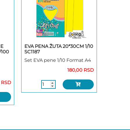
CE
EVA PENA ŽUTA 20*30CM 1/10
/100
SC1187
Set EVA pene 1/10 Format A4
180,00 RSD
 RSD