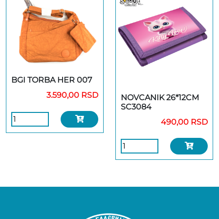
BGI TORBA HER 007
3.590,00 RSD
NOVCANIK 26*12CM
SC3084
490,00 RSD