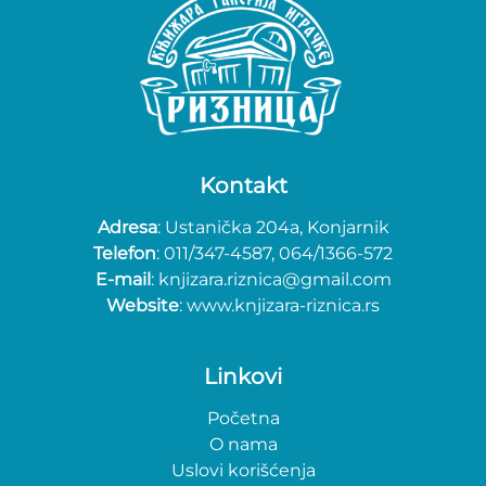
Kontakt
Adresa
: Ustanička 204a, Konjarnik
Telefon
: 011/347-4587, 064/1366-572
E-mail
: knjizara.riznica@gmail.com
Website
: www.knjizara-riznica.rs
Linkovi
Početna
O nama
Uslovi korišćenja