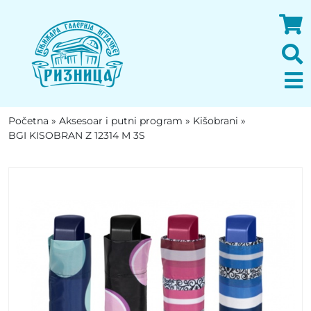
Početna
»
Aksesoar i putni program
»
Kišobrani
»
BGI KISOBRAN Z 12314 M 3S