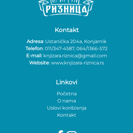
Kontakt
Adresa
: Ustanička 204a, Konjarnik
Telefon
: 011/347-4587, 064/1366-572
E-mail
: knjizara.riznica@gmail.com
Website
: www.knjizara-riznica.rs
Linkovi
Početna
O nama
Uslovi korišćenja
Kontakt