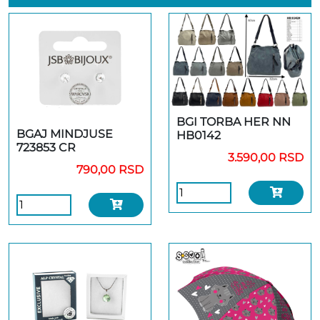
BGI TORBA HER NN
BGAJ MINDJUSE
HB0142
723853 CR
3.590,00 RSD
790,00 RSD