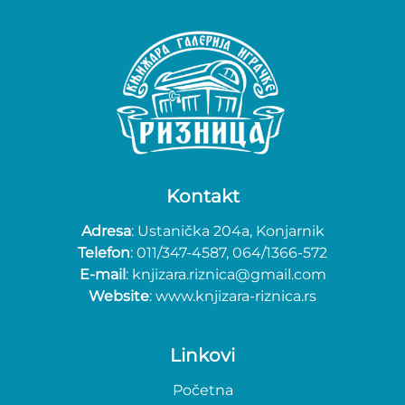
Kontakt
Adresa
: Ustanička 204a, Konjarnik
Telefon
: 011/347-4587, 064/1366-572
E-mail
: knjizara.riznica@gmail.com
Website
: www.knjizara-riznica.rs
Linkovi
Početna